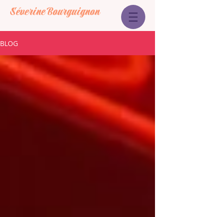
Séverine Bourguignon
BLOG