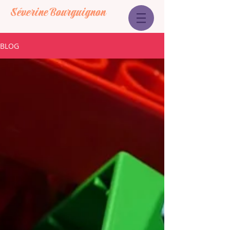
Séverine Bourguignon
BLOG